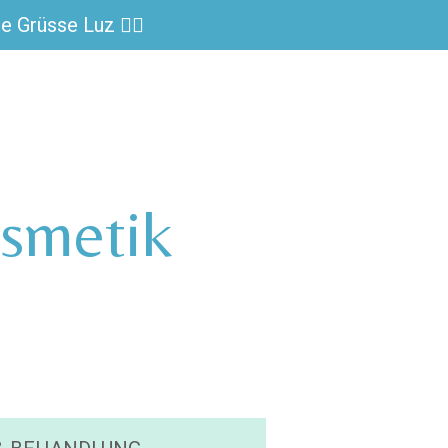
e Grüsse Luz 🙋‍♀️
smetik